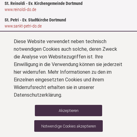
St. Reinoldi - Ev. Kirchengemeinde Dortmund
www.reinoldi-do.de
St. Petri - Ev. Stadtkirche Dortmund
www.sankt-petri-do.de
St. Marien - Ev. St. Mariengemeinde Dortmund
Diese Website verwendet neben technisch
www.st-marien-dortmund.de
notwendigen Cookies auch solche, deren Zweck
Stiftung Denkmalswerte Kirchen
die Analyse von Websitezugriffen ist. Ihre
www.denkmalswert.de
Einwilligung in die Verwendung können sie jederzeit
spenDObel - das Dortmunder Spendenparlament
hier widerrufen. Mehr Informationen zu den im
www.spendobel.de
Einzelnen eingesetzten Cookies und ihrem
Evangelische Kirche von Westfalen (EKvW)
Widerrufsrecht erhalten sie in unserer
www.evangelisch-in-westfalen.de
Datenschutzerklärung.