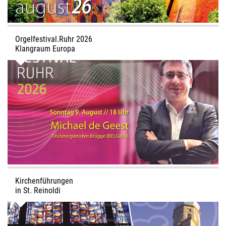
Orgelfestival.Ruhr 2026
Klangraum Europa
Sonntag 9. August // 18 Uhr
KLANGBRÜCKEN – Werke von Bach, Buxtehude, Messiaen
u.a.
Michael de Geest, Titularorganisten Brügge (BELGIEN)
Kirchenführungen
in St. Reinoldi
22. August – Die Fenster in St. Reinoldi