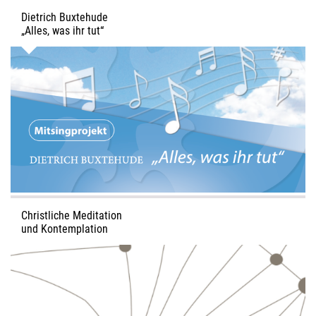
Dietrich Buxtehude
„Alles, was ihr tut“
5./6. September 2026
Kantate zum Mitsingen
Ein klangvolles Werk des norddeutschen Barock, das
Chorsängerinnen und Chorsänger begeistert – ideal für ein
gemeinsames Mitsingprojekt.
Christliche Meditation
und Kontemplation
"Es liegt im Stillesein eine wunderbare Macht…"
Einführungskurs – 4 Abende im September: Anmeldung
jetzt