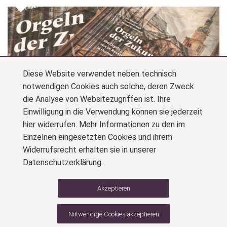
Orgelbauer, ArchitektInnen, Organisten, Musik- und
KunsthistorikerInnen beschreiben in diesem Buch
ausführlich die neuen Instrumente und die architektonische
Beziehung zum mittelalterlichen Kirchenraum. QR-Codes
führen zu historischen und aktuellen Tonbeispielen.
Diese Website verwendet neben technisch
notwendigen Cookies auch solche, deren Zweck
die Analyse von Websitezugriffen ist. Ihre
Einwilligung in die Verwendung können sie jederzeit
hier widerrufen. Mehr Informationen zu den im
Einzelnen eingesetzten Cookies und ihrem
Widerrufsrecht erhalten sie in unserer
Datenschutzerklärung.
Zurück zur Startseite