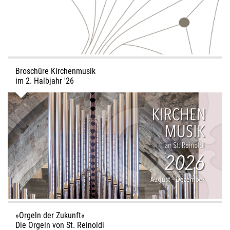
Offener Abend mit der Übung des Herzensgebets: Mittwoch,
9. September, 14. Oktober, 4. November – immer um 19.30
Uhr.
Neue Interessierte sind jederzeit willkommen.
Broschüre Kirchenmusik
im 2. Halbjahr '26
Das neue Programm zur Kirchenmusik an St. Reinoldi ist da.
Wir freuen uns auf viele bewegende, festliche und
inspirierende musikalische Momente im 2. Halbjahr 2026.
»Orgeln der Zukunft«
Die Orgeln von St. Reinoldi