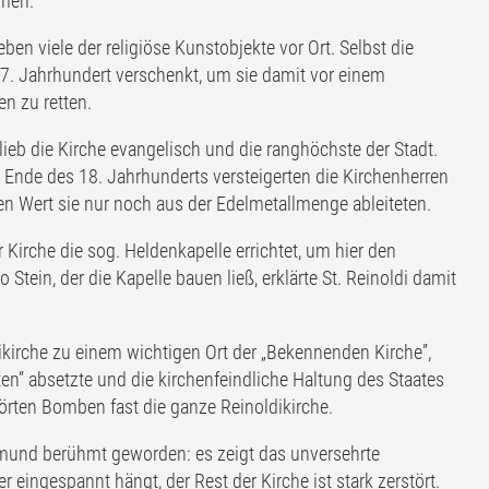
men.
eben viele der religiöse Kunstobjekte vor Ort. Selbst die
17. Jahrhundert verschenkt, um sie damit vor einem
n zu retten.
eb die Kirche evangelisch und die ranghöchste der Stadt.
m Ende des 18. Jahrhunderts versteigerten die Kirchenherren
en Wert sie nur noch aus der Edelmetallmenge ableiteten.
irche die sog. Heldenkapelle errichtet, um hier den
Stein, der die Kapelle bauen ließ, erklärte St. Reinoldi damit
dikirche zu einem wichtigen Ort der „Bekennenden Kirche”,
en” absetzte und die kirchenfeindliche Haltung des Staates
rstörten Bomben fast die ganze Reinoldikirche.
tmund berühmt geworden: es zeigt das unversehrte
 eingespannt hängt, der Rest der Kirche ist stark zerstört.