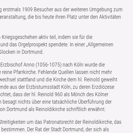
og erstmals 1909 Besucher aus der weiteren Umgebung zum
ranstaltung, die bis heute ihren Platz unter den Aktivitäten
Kriegsgeschehen aktiv teil, indem sie für die
 und das Orgelprospekt spendete. In einer „Allgemeinen
 Glocken in Dortmund.
er Erzbischof Anno (1056-1075) nach Köln wurde die
 reine Pfarrkirche. Fehlende Quellen lassen nicht mehr
wechsel stattfand und die Kirche dem hl. Reinold geweiht
nde aus der Erzbistumsstadt Köln, zu deren Erzdiözese
htet, dass der hl. Reinold 960 als Mönch des Kölner
 besagt nichts über eine tatsächliche Überführung der
von Dortmund als Reinoldikirche schriftlich erwähnt.
eitigkeiten um das Patronatsrecht der Reinoldikirche, das
zu bestimmen. Der Rat der Stadt Dortmund, der sich als