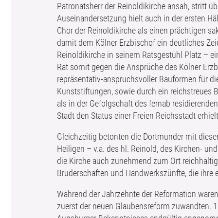
Patronatsherr der Reinoldikirche ansah, stritt 
Auseinandersetzung hielt auch in der ersten Hälf
Chor der Reinoldikirche als einen prächtigen sa
damit dem Kölner Erzbischof ein deutliches Ze
Reinoldikirche in seinem Ratsgestühl Platz – e
Rat somit gegen die Ansprüche des Kölner Erzbi
repräsentativ-anspruchsvoller Bauformen für di
Kunststiftungen, sowie durch ein reichstreues 
als in der Gefolgschaft des fernab residierende
Stadt den Status einer Freien Reichsstadt erhielt
Gleichzeitig betonten die Dortmunder mit dies
Heiligen – v.a. des hl. Reinold, des Kirchen- u
die Kirche auch zunehmend zum Ort reichhaltige
Bruderschaften und Handwerkszünfte, die ihre 
Während der Jahrzehnte der Reformation waren e
zuerst der neuen Glaubensreform zuwandten. 15