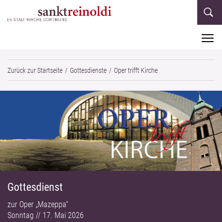
M
Zurück zur Startseite
Gottesdienste
Oper trifft Kirche
Gottesdienst
zur Oper „Mazeppa“
Sonntag // 17. Mai 2026