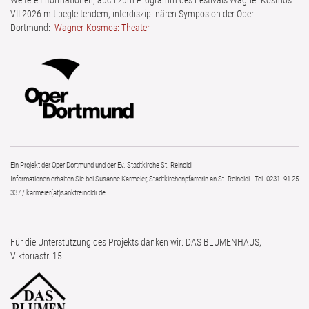
Weitere Informationen, auch zum Programm des Festivals Wagner Kosmos
VII 2026 mit begleitendem, interdisziplinären Symposion der Oper
Dortmund:
Wagner-Kosmos: Theater
Ein Projekt der Oper Dortmund und der Ev. Stadtkirche St. Reinoldi
Informationen erhalten Sie bei Susanne Karmeier, Stadtkirchenpfarrerin an St. Reinoldi - Tel. 0231. 91 25
337 / karmeier(at)sanktreinoldi.de
Für die Unterstützung des Projekts danken wir: DAS BLUMENHAUS,
Viktoriastr. 15