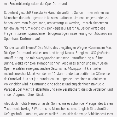
mit Ensemblemitgliedern der Oper Dortmund
Superheld gesucht! Eine starke Hand, die anführt! Schon immer sehnen sich
Menschen danach – gerade in Krisensituationen. Um endlich jemanden zu
haben, dem man folgen kann, um versorgt zu werden, um sich sicherer zu
fühlen? Ja, warum eigentlich? Der Regisseur Martin G. Berger wirft diese
Frage mit seiner topmodernen, bildgewaltigen Inszenierung von
Mazeppa
im
Opernhaus Dortmund auf.
"Kinder, schafft Neues!" Das Motto des diesjährigen Wagner-Kosmos im Mai.
Die Oper Dortmund setzt es um. Und bringt Neues. Bringt mit
WIR (WE
) eine
Uraufführung und mit
Mazeppa
eine Deutsche Erstaufführung auf ihre
Bühne. Werke von zwei Komponistinnen. Also alles schön und neu? Beide
Opern erzählen eine ganz andere Geschichte.
Mazeppa
mit kraftvoller,
melodienreicher Musik von der im 19. Jahrhundert so berühmten Clémence
de Grandval. Aus der jahrhundertealten Legende über einen ukrainischen
Volkshelden wird in Dortmund eine zeitlose und zugleichhöchstaktuelle
Parabel über Macht, Heldentum und eine Gesellschaft, die sich verderben und
in den Abgrund führen lässt.
Also doch nichts Neues unter der Sonne, wie es schon der Prediger des Ersten
Testaments beklagt? Warum sind Menschen so empfänglich für autoritäre
Gefolgschaft – koste es, was es wolle? Lässt sich die ewige Schleife des Leids