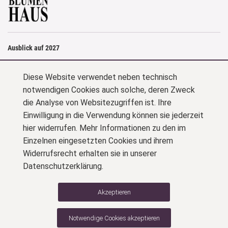
Ausblick auf 2027
Oper
trifft
Kirche zu Guercoeur
Diese Website verwendet neben technisch
Tragédie en musique in drei Akten von Albéric Magnard • Libretto vom
notwendigen Cookies auch solche, deren Zweck
Komponisten
die Analyse von Websitezugriffen ist. Ihre
Sonntag // 23. Mai 2027 // 11.30 Uhr // Ev. Stadtkirche St. Reinoldi
Einwilligung in die Verwendung können sie jederzeit
hier widerrufen. Mehr Informationen zu den im
mit Sängerinnen und Sängern der Oper Dortmund
Einzelnen eingesetzten Cookies und ihrem
Widerrufsrecht erhalten sie in unserer
zum Archiv OPER trifft KIRCHE
Datenschutzerklärung.