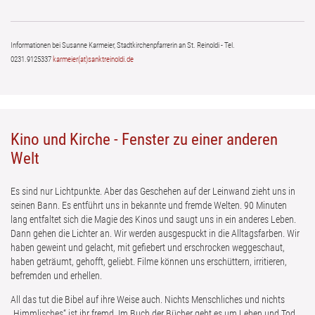
Informationen bei Susanne Karmeier, Stadtkirchenpfarrerin an St. Reinoldi - Tel.
0231.9125337
karmeier(at)sanktreinoldi.de
Kino und Kirche - Fenster zu einer anderen
Welt
Es sind nur Lichtpunkte. Aber das Geschehen auf der Leinwand zieht uns in
seinen Bann. Es entführt uns in bekannte und fremde Welten. 90 Minuten
lang entfaltet sich die Magie des Kinos und saugt uns in ein anderes Leben.
Dann gehen die Lichter an. Wir werden ausgespuckt in die Alltagsfarben. Wir
haben geweint und gelacht, mit gefiebert und erschrocken weggeschaut,
haben geträumt, gehofft, geliebt. Filme können uns erschüttern, irritieren,
befremden und erhellen.
All das tut die Bibel auf ihre Weise auch. Nichts Menschliches und nichts
„Himmlisches“ ist ihr fremd. Im Buch der Bücher geht es um Leben und Tod,