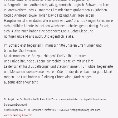
außergewöhnlich. Authentisch, witzig, komisch, tragisch. Schwer und leicht.
In Marc Rothemunds Ausnahme-Film mit einem großartigen 12-jährigen
Cecilio Andresen sowie Florian David Fitz und Aylin Tezel in den
Hauptrollen ist alles dabei. Wer wissen will, wie Autismus klingen kann, wie er
sich anfühlen könnte, ist bei den Wochenendrebellen genau richtig. Es zeigt
sich: Autist:innen haben eine besondere Logik. Echte Liebe und
richtige Fußball-Fans auch. Und eigentlich ja alle.
Im Gottesdienst begegnen Filmausschnitte unseren Erfahrungen und
biblischen Sichtweisen.
Musik machen die „Bolzplatzblagen“: Drei Vollblutmusiker
und Fußballfreunde aus dem Ruhrgebiet. Sie teilen mit uns ihre
Leidenschaft für „Fußballsongs“ und Stadionhymnen. Für Fußballbegeisterte
und Menschen, die es werden wollen. Oder für die, die einfach nur gute Musik
mögen und Lust haben auf Mitsing-Chöre. Also: „Rudelsingen
ausdrücklich erwünscht.
Ein Projekt der Ev. Stadtkirche St. Reinoldi in Zusammenarbeit mit dem Lichtspiel & Kunsttheater
Schauburg Dortmund
Brückstrasse 66 / 44135 Dortmund / Telefon: 0231. 95 65 606 / info@schauburg-kino.com /
www.schauburg-kino.com