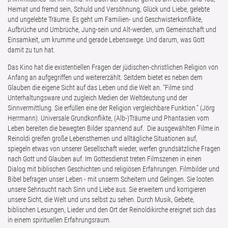
Heimat und fremd sein, Schuld und Versöhnung, Glück und Liebe, gelebte
und ungelebte Träume. Es geht um Familien- und Geschwisterkonflikte,
Aufbrüche und Umbrüche, Jung-sein und Alt-werden, um Gemeinschaft und
Einsamkeit, um krumme und gerade Lebenswege. Und darum, was Gott
damit zu tun hat.
Das Kino hat die existentiellen Fragen der jüdischen-christlichen Religion von
Anfang an aufgegriffen und weitererzählt. Seitdem bietet es neben dem
Glauben die eigene Sicht auf das Leben und die Welt an. "Filme sind
Unterhaltungsware und zugleich Medien der Weltdeutung und der
Sinnvermittlung. Sie erfüllen eine der Religion vergleichbare Funktion." (Jörg
Herrmann). Universale Grundkonflikte, (Alb-)Träume und Phantasien vom
Leben bereiten die bewegten Bilder spannend auf. Die ausgewählten Filme in
Reinoldi greifen große Lebensthemen und alltägliche Situationen auf,
spiegeln etwas von unserer Gesellschaft wieder, werfen grundsätzliche Fragen
nach Gott und Glauben auf. Im Gottesdienst treten Filmszenen in einen
Dialog mit biblischen Geschichten und religiösen Erfahrungen. Filmbilder und
Bibel befragen unser Leben - mit unserm Scheitern und Gelingen. Sie looten
unsere Sehnsucht nach Sinn und Liebe aus. Sie erweitern und korrigieren
unsere Sicht, die Welt und uns selbst zu sehen. Durch Musik, Gebete,
biblischen Lesungen, Lieder und den Ort der Reinoldikirche ereignet sich das
in einem spirituellen Erfahrungsraum.