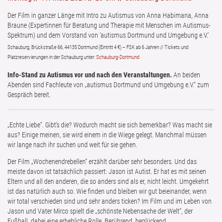
Der Film in ganzer Länge mit Intro zu Autismus von Anna Habimana, Anna
Braune (Expertinnen für Beratung und Therapie mit Menschen im Autismus-
Spektrum) und dem Vorstand von 'autismus Dortmund und Umgebung e.V.'
Schauburg, Brückstraße 66, 44135 Dortmund (Eintritt 4 €) – FSK ab 6 Jahren // Tickets und
Platzreservierungen in der Schauburg unter:
Schauburg-Dortmund
Info-Stand zu Autismus vor und nach den Veranstaltungen.
An beiden
Abenden sind Fachleute von „autismus Dortmund und Umgebung e.V.“ zum
Gespräch bereit.
„Echte Liebe“. Gibt‘s die? Wodurch macht sie sich bemerkbar? Was macht sie
aus? Einige meinen, sie wird einem in die Wiege gelegt. Manchmal müssen
wir lange nach ihr suchen und weit für sie gehen.
Der Film „Wochenendrebellen“ erzählt darüber sehr besonders. Und das
meiste davon ist tatsächlich passiert: Jason ist Autist. Er hat es mit seinen
Eltern und all den anderen, die so anders sind als er, nicht leicht. Umgekehrt
ist das natürlich auch so. Wie finden und bleiben wir gut beieinander, wenn
wir total verschieden sind und sehr anders ticken? Im Film und im Leben von
Jason und Vater Mirco spielt die „schönste Nebensache der Welt“, der
Fußball, dabei eine erhebliche Rolle. Berührend, beglückend,