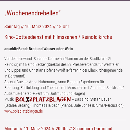
„Wochenendrebellen“
Sonntag // 10. März 2024 // 18 Uhr
Kino-Gottesdienst mit Filmszenen / Reinoldikirche
anschließend: Brot und Wasser oder Wein
Vor der Leinwand:
Susanne Karmeier (Pfarrerin an der Stadtkirche St.
Reinoldi) mit Bernd Becker (Direktor des Ev. Presseverbands für Westfalen
und Lippe) und Christian Höfener-Wolf (Pfarrer in der Eliaskirchengemeinde
in Dortmund)
Special Guests: Anna Habimana,, Anna Braune (Expertinnen für
Beratung, Fortbildung und Therapie mit Menschen mit Autismus-Spektrum /
Autismus-Therapie-Zentrum Dortmund und Hagen)
Musik:
– Das sind: Stefan Bauer
(Gitarre/Gesang), Thomas Halbach (Piano), Dale Lohse (Drums/Percussion)
www.bolzplatzblagen.de
Montag // 11. März 2024 // 20 Uhr // Schauburg Dortmund