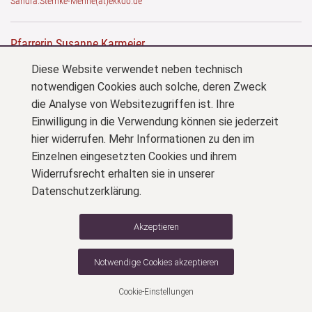
Sandra.Sternke-Menne(at)ekkdo.de
Pfarrerin Susanne Karmeier
Tel.: 0231.91 25 337
Diese Website verwendet neben technisch
karmeier(at)sanktreinoldi.de
notwendigen Cookies auch solche, deren Zweck
die Analyse von Websitezugriffen ist. Ihre
Kantor Christian Drengk
Einwilligung in die Verwendung können sie jederzeit
hier widerrufen. Mehr Informationen zu den im
drengk(at)sanktreinoldi.de
Einzelnen eingesetzten Cookies und ihrem
Widerrufsrecht erhalten sie in unserer
Datenschutzerklärung.
Impressum
Datenschutz
Cookie-Einstellungen